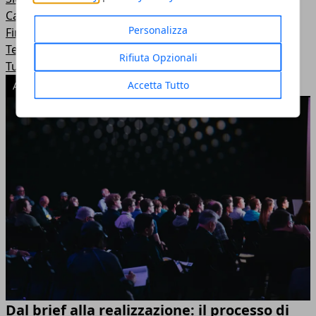
Casa e arredamento
Personalizza
Finanza e lavoro
Tecnologia
Rifiuta Opzionali
Turismo
Accetta Tutto
ARTICOLI POPOLARI
Dal brief alla realizzazione: il processo di