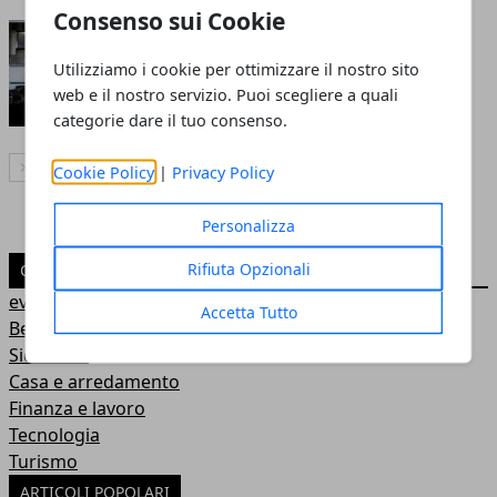
Consenso sui Cookie
Macchine laser: cosa sono e i
vantaggi
Utilizziamo i cookie per ottimizzare il nostro sito
web e il nostro servizio. Puoi scegliere a quali
Redazione
- 07 apr 2020
categorie dare il tuo consenso.
Articolo Successivo
Cookie Policy
|
Privacy Policy
Personalizza
Rifiuta Opzionali
CATEGORIE
eventi
Accetta Tutto
Benessere
Sicurezza
Casa e arredamento
Finanza e lavoro
Tecnologia
Turismo
ARTICOLI POPOLARI