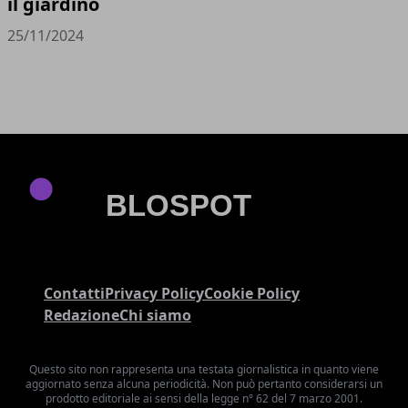
il giardino
25/11/2024
Contatti
Privacy Policy
Cookie Policy
Redazione
Chi siamo
Questo sito non rappresenta una testata giornalistica in quanto viene
aggiornato senza alcuna periodicità. Non può pertanto considerarsi un
prodotto editoriale ai sensi della legge n° 62 del 7 marzo 2001.