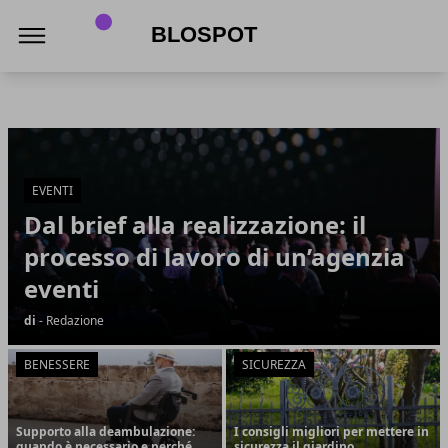
Blospot
Blospot
Articoli in Evidenza
EVENTI
Dal brief alla realizzazione: il
processo di lavoro di un’agenzia
eventi
di
- Redazione
BENESSERE
SICUREZZA
Supporto alla deambulazione:
I consigli migliori per mettere in
quando è necessario e perché
sicurezza il giardino