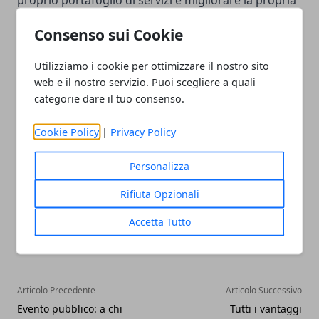
proprio portafoglio di servizi e migliorare la propria
efficienza e produttività. Per ottenere il massimo
Consenso sui Cookie
dalla formazione continua, i freelance dovrebbero
esplorare una varietà di opportunità di
Utilizziamo i cookie per ottimizzare il nostro sito
apprendimento, tra cui corsi di formazione
web e il nostro servizio. Puoi scegliere a quali
categorie dare il tuo consenso.
professionale, conferenze di settore e opportunità
di apprendimento basate sull'esperienza.
Cookie Policy
|
Privacy Policy
Personalizza
Rifiuta Opzionali
Facebook
Twitter
Whatsapp
Accetta Tutto
Articolo Precedente
Articolo Successivo
Evento pubblico: a chi
Tutti i vantaggi