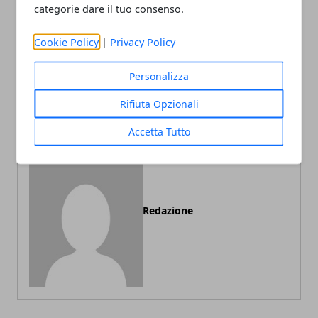
categorie dare il tuo consenso.
Cookie Policy
|
Privacy Policy
Articolo Precedente
Articolo Successivo
Le stampanti e i
Vivere delle splendide
Personalizza
consumabili: come bisogna
vacanze in Salento con la
scegliere?
famiglia
Rifiuta Opzionali
Accetta Tutto
Redazione