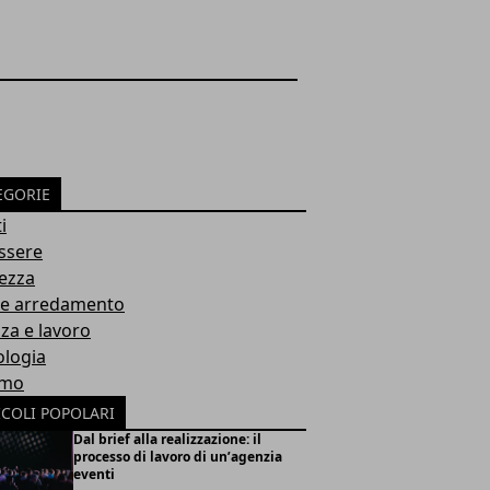
EGORIE
i
ssere
ezza
 e arredamento
za e lavoro
ologia
smo
ICOLI POPOLARI
Dal brief alla realizzazione: il
processo di lavoro di un’agenzia
eventi