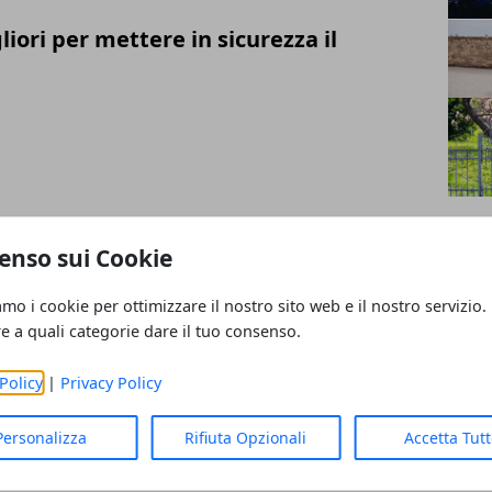
gliori per mettere in sicurezza il
vi per utilizzare i gazebo negli eventi e
enso sui Cookie
amo i cookie per ottimizzare il nostro sito web e il nostro servizio.
re a quali categorie dare il tuo consenso.
Policy
|
Privacy Policy
ando rimane la chiave spezzata nella
Personalizza
Rifiuta Opzionali
Accetta Tut