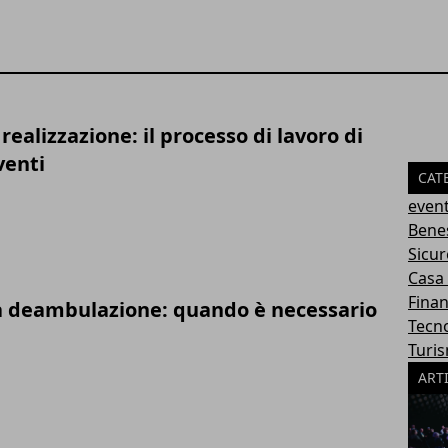
 realizzazione: il processo di lavoro di
venti
CAT
event
Bene
Sicur
Casa
Finan
a deambulazione: quando è necessario
Tecn
Turi
ART