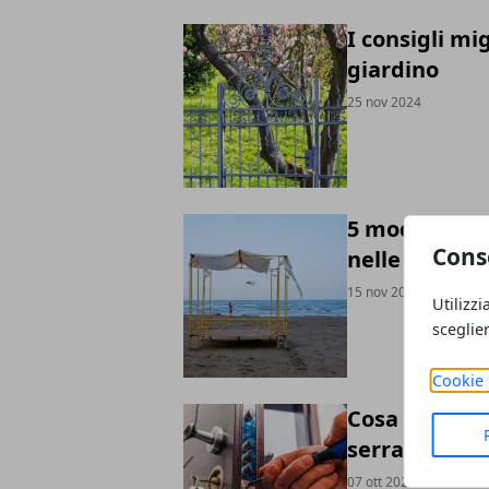
I consigli mi
giardino
25 nov 2024
5 modi creati
Cons
nelle fiere
15 nov 2024
Utilizzi
sceglie
Cookie 
Cosa fare qu
serratura
07 ott 2024