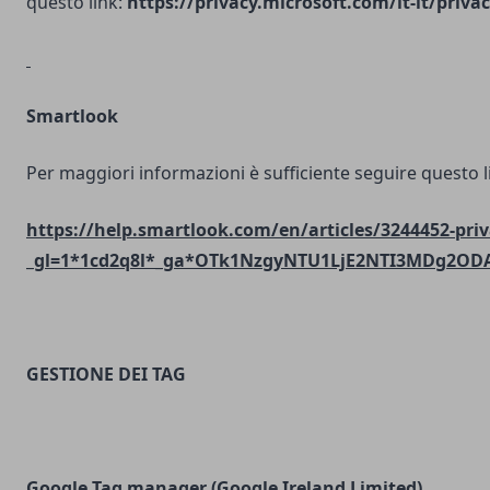
questo link:
https://privacy.microsoft.com/it-it/priv
Smartlook
Per maggiori informazioni è sufficiente seguire questo l
https://help.smartlook.com/en/articles/3244452-priv
_gl=1*1cd2q8l*_ga*OTk1NzgyNTU1LjE2NTI3MDg2O
GESTIONE DEI TAG
Google Tag manager (Google Ireland Limited)