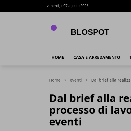
venerdì, il 07 agosto 2026
Blospot
HOME
CASA E ARREDAMENTO
Home
eventi
Dal brief alla realiz
Dal brief alla re
processo di lav
eventi