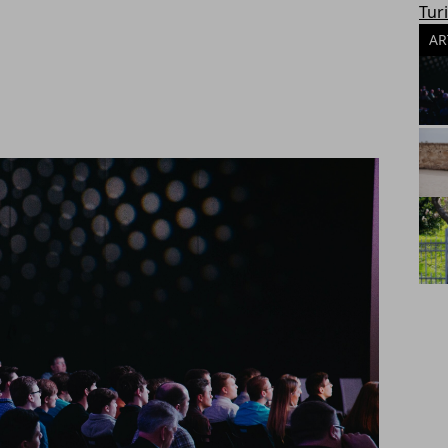
Tur
AR