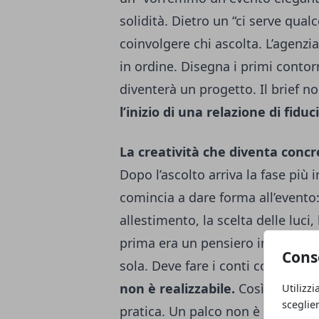
solidità. Dietro un “ci serve qual
coinvolgere chi ascolta. L’agenz
in ordine. Disegna i primi contor
diventerà un progetto. Il brief n
l’inizio di una relazione di fiduc
La creatività che diventa conc
Dopo l’ascolto arriva la fase più
comincia a dare forma all’evento: 
allestimento, la scelta delle luci,
prima era un pensiero inizia a fars
Cons
sola. Deve fare i conti con budge
non è realizzabile.
Così ogni sce
Utilizzi
sceglie
pratica. Un palco non è solo bell