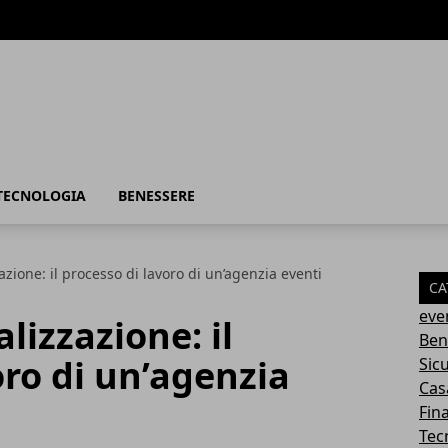
TECNOLOGIA
BENESSERE
zazione: il processo di lavoro di un’agenzia eventi
CA
eve
alizzazione: il
Ben
oro di un’agenzia
Sic
Cas
Fin
Tec