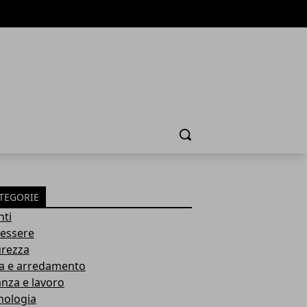
Cerca
TEGORIE
nti
essere
urezza
a e arredamento
anza e lavoro
nologia