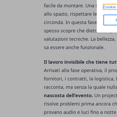
facile da montare. Una scenograf
Cookie 
allo spazio, rispettare le regole 
circonda. In questa fase il client
spesso scopre che dietro una pro
valutazioni tecniche. La bellezz
sa essere anche funzionale.
Il lavoro invisibile che tiene tu
Arrivati alla fase operativa, il p
fornitori, i contratti, la logistica
racconta, ma senza la quale nul
nascosta dell’evento.
Un project 
risolve problemi prima ancora che
provano audio e luci fino a notte