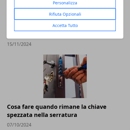
Personalizza
Rifiuta Opzionali
5 modi creativi per utilizzare i gazebo
Accetta Tutto
negli eventi e nelle fiere
15/11/2024
Cosa fare quando rimane la chiave
spezzata nella serratura
07/10/2024