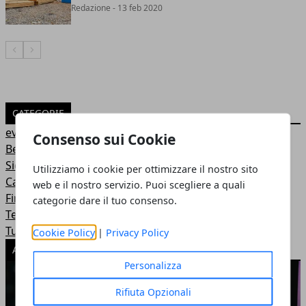
Redazione
- 13 feb 2020
Articolo Precedente
Articolo Successivo
CATEGORIE
eventi
Consenso sui Cookie
Benessere
Sicurezza
Utilizziamo i cookie per ottimizzare il nostro sito
Casa e arredamento
web e il nostro servizio. Puoi scegliere a quali
Finanza e lavoro
categorie dare il tuo consenso.
Tecnologia
Turismo
Cookie Policy
|
Privacy Policy
ARTICOLI POPOLARI
Personalizza
Rifiuta Opzionali