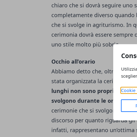
chiaro che si dovrà seguire uno 
completamente diverso quando l
che si svolge in agriturismo. In 
cerimonia dovrà essere sempre d
uno stile molto più sobrio.
Cons
Occhio all’orario
Utilizzi
Abbiamo detto che, oltre alla loca
sceglie
stata organizzata la cerimonia. 
lunghi non sono proprio la solu
Cookie 
svolgono durante le ore diurne
cerimonie che si svolgono, indic
discorso per quanto riguarda gli
infatti, rappresentano un’ottima