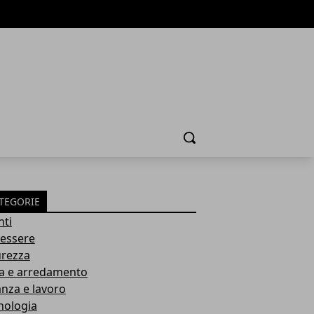
Cerca
TEGORIE
nti
essere
urezza
a e arredamento
anza e lavoro
nologia