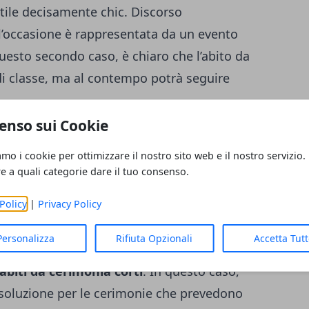
stile decisamente chic. Discorso
’occasione è rappresentata da un evento
questo secondo caso, è chiaro che l’abito da
i classe, ma al contempo potrà seguire
enso sui Cookie
amo i cookie per ottimizzare il nostro sito web e il nostro servizio.
tion, si deve valutare anche l’orario in cui è
re a quali categorie dare il tuo consenso.
Quindi,
tutti quegli abiti particolarmente
zione ideale per quegli eventi che si
Policy
|
Privacy Policy
. Meglio, invece, tenerli “in caldo” per delle
Personalizza
Rifiuta Opzionali
Accetta Tut
ativamente, dopo le ore 16.
Tutt’altro
abiti da cerimonia corti
. In questo caso,
 soluzione per le cerimonie che prevedono