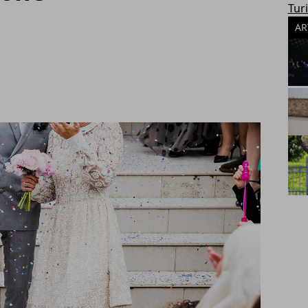
Tur
AR