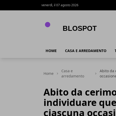
venerdì, il 07 agosto 2026
Blospot
HOME
CASA E ARREDAMENTO
Casa e
Abito da 
Home
arredamento
occasion
Abito da cerim
individuare que
ciascuna occas