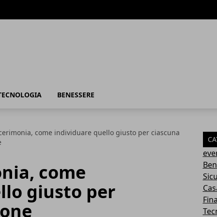
TECNOLOGIA
BENESSERE
cerimonia, come individuare quello giusto per ciascuna
CA
e
eve
Ben
onia, come
Sic
llo giusto per
Cas
Fin
ione
Tec