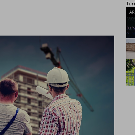
Tur
AR