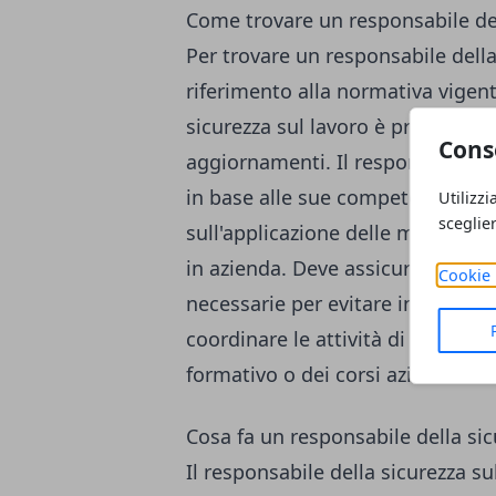
Come trovare un responsabile del
Per trovare un responsabile della
riferimento alla normativa vigente
sicurezza sul lavoro è prevista dal
Cons
aggiornamenti. Il responsabile de
in base alle sue competenze e co
Utilizzi
sceglie
sull'applicazione delle misure di
in azienda. Deve assicurarsi che t
Cookie 
necessarie per evitare infortuni e
coordinare le attività di prevenz
formativo o dei
corsi aziendali o
Cosa fa un responsabile della sic
Il responsabile della sicurezza su