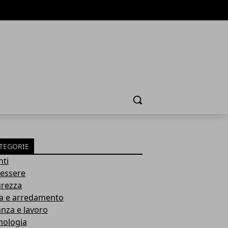
Cerca
TEGORIE
nti
essere
urezza
a e arredamento
anza e lavoro
nologia